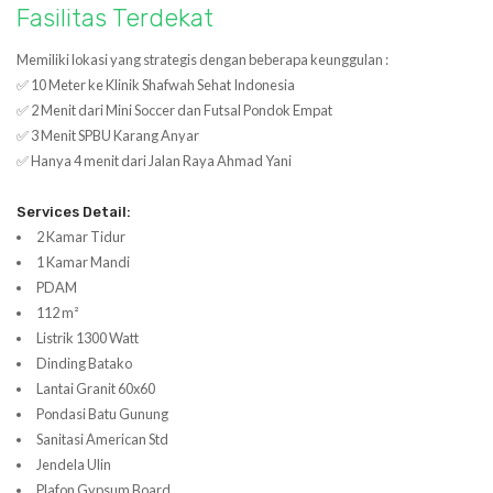
Fasilitas Terdekat
Memiliki lokasi yang strategis dengan beberapa keunggulan :
✅ 10 Meter ke Klinik Shafwah Sehat Indonesia
✅ 2 Menit dari Mini Soccer dan Futsal Pondok Empat
✅ 3 Menit SPBU Karang Anyar
✅ Hanya 4 menit dari Jalan Raya Ahmad Yani
Services Detail:
2 Kamar Tidur
1 Kamar Mandi
PDAM
112 m²
Listrik 1300 Watt
Dinding Batako
Lantai Granit 60x60
Pondasi Batu Gunung
Sanitasi American Std
Jendela Ulin
Plafon Gypsum Board